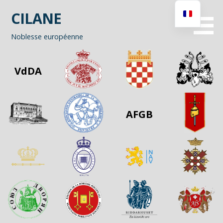
Passer
CILANE
au
contenu
Noblesse européenne
VdDA
AFGB