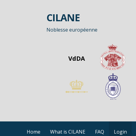
Passer
au
CILANE
contenu
Noblesse européenne
VdDA
Home
What is CILANE
FAQ
Login