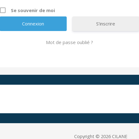
Se souvenir de moi
S’inscrire
Mot de passe oublié ?
A
l
t
e
r
n
a
t
i
v
e
Copyright © 2026 CILANE