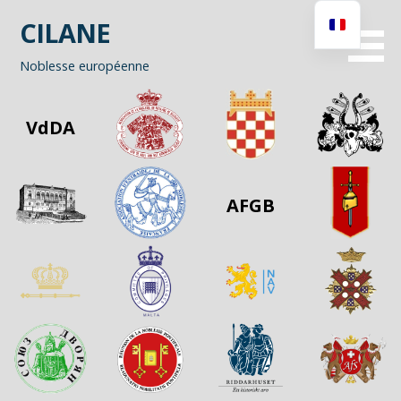
Passer
CILANE
au
contenu
Noblesse européenne
VdDA
AFGB