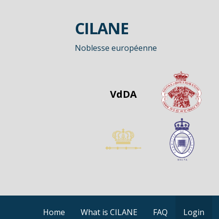
Passer
au
CILANE
contenu
Noblesse européenne
VdDA
Home
What is CILANE
FAQ
Login