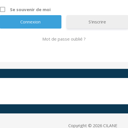
Se souvenir de moi
S’inscrire
Mot de passe oublié ?
A
l
t
e
r
n
a
t
i
v
e
Copyright © 2026 CILANE